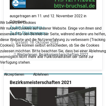
ausgetragen am 11. und 12. November 2022 in
Odenheim
Wir benutzen Cookies
Zu den Ergebnissen >
Wir nutzen Cookies auf unserer Website. Einige von ihnen sind
Zu den Platzierungen >
essenziell für den Betrieb der Seite, während andere uns helfen,
diese Website und die Nutzererfahrung zu verbessern (Tracking
Details
Erstellt: 18. Oktober 2022
Cookies). Sie können selbst entscheiden, ob Sie die Cookies
zulassen möchten. Bitte beachten Sie, dass bei einer Ablehnung
Weiterlesen: Bezirksmeisterschaften 2022
womöglich nicht mehr alle Funktionalitäten der Seite zur
Verfügung stehen.
Akzeptieren
Ablehnen
Bezirksmeisterschaften 2021